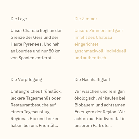
Die Lage
Die Zimmer
Unser Chateau liegt an der
Unsere Zimmer sind ganz
Grenze der Gers und der
im Stil des Chateau
Haute Pyrenées. Und nah
eingerichtet:
an Lourdes und nur 80 km
geschmackvoll, individuell
von Spanien entfernt…
und authentisch…
Die Verpflegung
Die Nachhaltigkeit
Umfangreiches Frühstück,
Wir waschen und reinigen
leckere Tagesmenüs oder
ökologisch, wir kaufen bei
Restaurantbesuche auf
Biobauern und achtsamen
einem Tagesausflug:
Erzeugern der Region. Wir
Regional, Bio und Lecker
achten auf Biodiversität in
haben bei uns Priorität…
unserem Park etc…