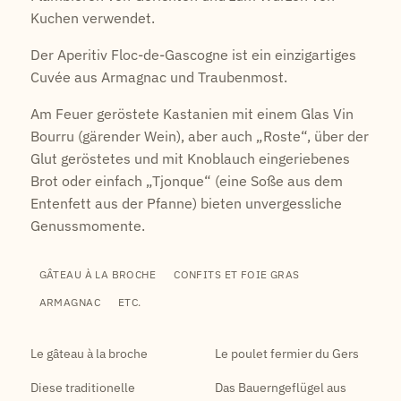
Kuchen verwendet.
Der Aperitiv Floc-de-Gascogne ist ein einzigartiges
Cuvée aus Armagnac und Traubenmost.
Am Feuer geröstete Kastanien mit einem Glas Vin
Bourru (gärender Wein), aber auch „Roste“, über der
Glut geröstetes und mit Knoblauch eingeriebenes
Brot oder einfach „Tjonque“ (eine Soße aus dem
Entenfett aus der Pfanne) bieten unvergessliche
Genussmomente.
GÂTEAU À LA BROCHE
CONFITS ET FOIE GRAS
ARMAGNAC
ETC.
Le gâteau à la broche
Le poulet fermier du Gers
Diese traditionelle
Das Bauerngeflügel aus