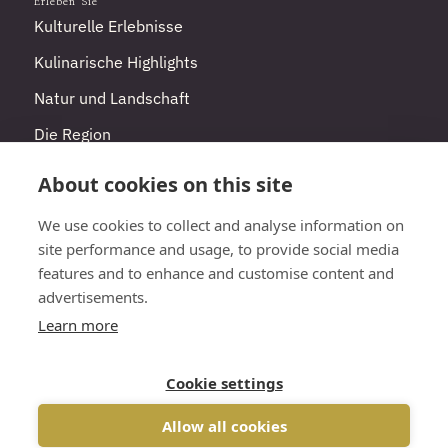
Erleben Sie
Kulturelle Erlebnisse
Kulinarische Highlights
Natur und Landschaft
Die Region
Die Reiseangebote
About cookies on this site
We use cookies to collect and analyse information on
Planen Sie
site performance and usage, to provide social media
Anreise
features and to enhance and customise content and
Reise buchen
advertisements.
Learn more
Datenschutz
Impressum
Cookie settings
AGBs
Allow all cookies