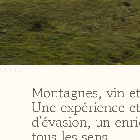
Slide 2 of 4.
Montagnes, vin et
Une expérience 
d'évasion, un enr
tous les sens