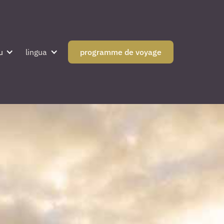
u
lingua
programme de voyage