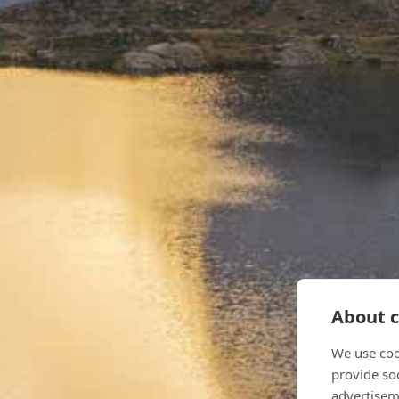
About c
We use coo
provide so
advertisem