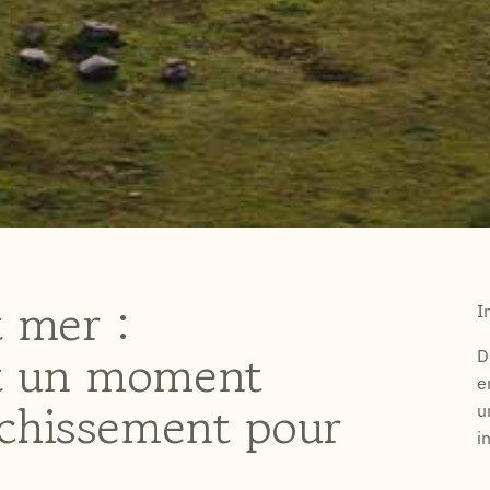
 mer :
I
et un moment
D
e
ichissement pour
u
i