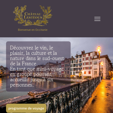
Bienvenue en Occitanie
Découvrez le vin, le
plaisir, la culture et la
nature dans le sud-ouest
de la France.
En tant que mini-voyage
en groupe pouvant
accueillir jusqu'à six
personnes.
programme de voyage