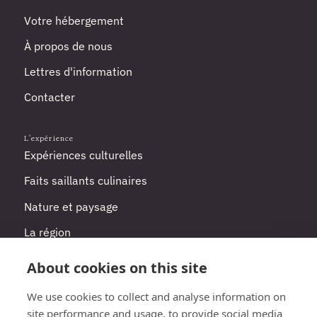
Votre hébergement
À propos de nous
Lettres d'information
Contacter
L'expérience
Expériences culturelles
Faits saillants culinaires
Nature et paysage
La région
Votre programme de voyage
About cookies on this site
We use cookies to collect and analyse information on
Planifier
site performance and usage, to provide social media
Comment y arriver