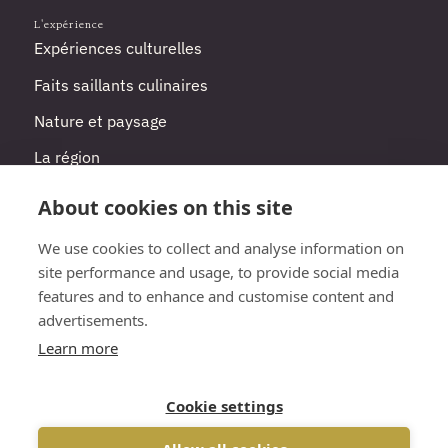
L'expérience
Expériences culturelles
Faits saillants culinaires
Nature et paysage
La région
Votre programme de voyage
About cookies on this site
We use cookies to collect and analyse information on
Planifier
site performance and usage, to provide social media
Comment y arriver
features and to enhance and customise content and
Réservez un voyage
advertisements.
Protection des données
Learn more
Empreinte
Cookie settings
Termes et conditions