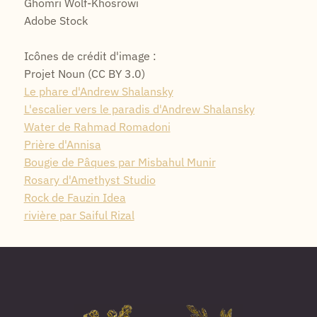
Ghomri Wolf-Khosrowi
Adobe Stock
Icônes de crédit d'image :
Projet Noun (CC BY 3.0)
Le phare d'Andrew Shalansky
L'escalier vers le paradis d'Andrew Shalansky
Water de Rahmad Romadoni
Prière d'Annisa
Bougie de Pâques par Misbahul Munir
Rosary d'Amethyst Studio
Rock de Fauzin Idea
rivière par Saiful Rizal