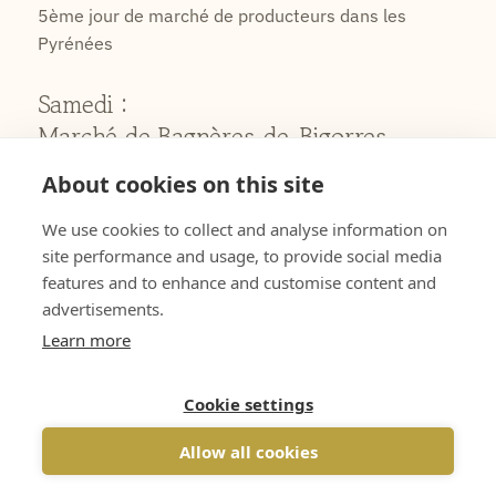
5ème jour de marché de producteurs dans les
Pyrénées
Samedi :
Marché de Bagnères-de-Bigorres
petits-déjeuners
About cookies on this site
Excursion en minibus climatisé vers la ville thermale
We use cookies to collect and analyse information on
de Bagnères de Bigorres, au pied des Pyrénées
site performance and usage, to provide social media
Visite de l'impressionnant marché des
features and to enhance and customise content and
producteurs de la vieille ville et de la halle
advertisements.
centrale
Learn more
En apéritif, du vin et des huîtres fraîches ou des
tapas à la halle
En route pour les Pyrénées
Cookie settings
Déjeuner dans une auberge des Pyrénées
Allow all cookies
Traversez les montagnes avec des vues
spectaculaires