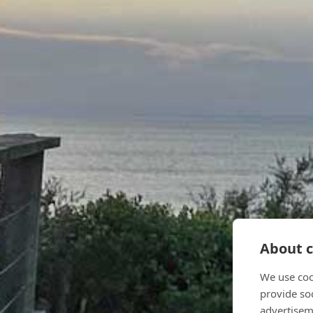
About c
We use coo
provide so
advertisem