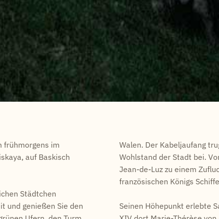
ch frühmorgens im
Walen. Der Kabeljaufang t
iskaya, auf Baskisch
Wohlstand der Stadt bei. V
Jean-de-Luz zu einem Zufluch
französischen Königs Schiffe
lichen Städtchen
it und genießen Sie den
Seinen Höhepunkt erlebte S
 grünen Ufern, den Turm
XIV dort
Marie-Thérèse von Ö