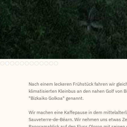
Slide 2 of 12.
Nach einem leckeren Frühstück fahren wir glei
klimatisierten Kleinbus an den nahen Golf von B
"Bizkaiko Golkoa" genannt.
Wir machen eine Kaffepause in dem mittelalter
Sauveterre-de-Béarn. Wir nehmen uns etwas Ze
Panoramablick auf den Fluss Oloron mit seinen