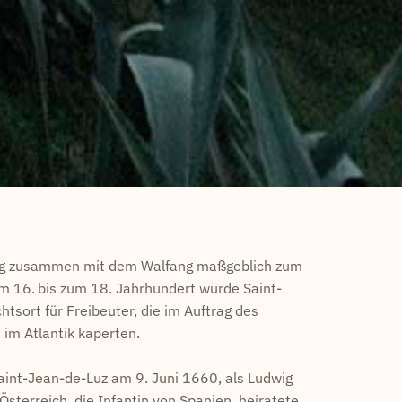
rug zusammen mit dem Walfang maßgeblich zum
om 16.
bis zum 18. Jahrhundert wurde Saint-
tsort für Freibeuter, die im Auftrag des
 im Atlantik kaperten.
aint-Jean-de-Luz am 9. Juni 1660, als Ludwig
sterreich, die Infantin von Spanien, heiratete.